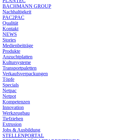
PLANTEC
BACHMANN GROUP
Nachhaltigkeit
PAC2PAC
Qualität
Kontakt
NEWS
Stories
Medienbeiträge
Produkte
Anzuchtplatten
Kultursysteme
Transportpaletten
Verkaufsverpackungen
Töpfe
Specials
Netpac
Netpot
Kompetenzen
Innovation
Werkzeugbau
Tiefziehen
Extrusion
Jobs & Ausbildung
STELLENPORTAL