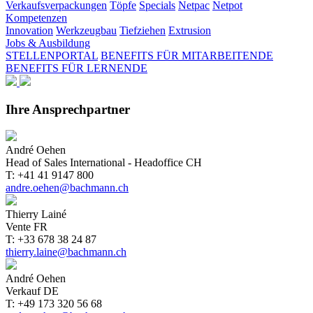
Verkaufsverpackungen
Töpfe
Specials
Netpac
Netpot
Kompetenzen
Innovation
Werkzeugbau
Tiefziehen
Extrusion
Jobs & Ausbildung
STELLENPORTAL
BENEFITS FÜR MITARBEITENDE
BENEFITS FÜR LERNENDE
Ihre Ansprechpartner
André Oehen
Head of Sales International - Headoffice CH
T: +41 41 9147 800
andre.oehen@bachmann.ch
Thierry Lainé
Vente FR
T: +33 678 38 24 87
thierry.laine@bachmann.ch
André Oehen
Verkauf DE
T: +49 173 320 56 68