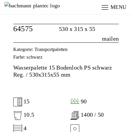
MENU
64575
530 x 315 x 55
mailen
Kategorie: Transportpaletten
Farbe: schwarz
Wasserpalette 15 Bodenloch PS schwarz
Reg. / 530x315x55 mm
15
90
10.5
1400 / 50
4