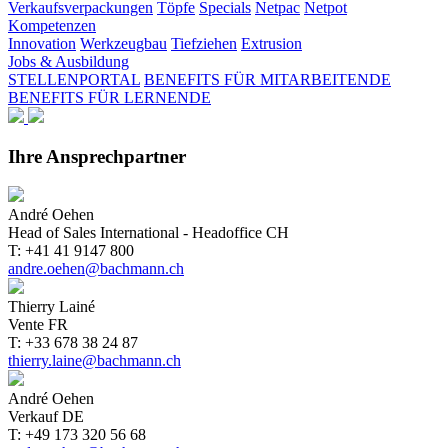
Verkaufsverpackungen
Töpfe
Specials
Netpac
Netpot
Kompetenzen
Innovation
Werkzeugbau
Tiefziehen
Extrusion
Jobs & Ausbildung
STELLENPORTAL
BENEFITS FÜR MITARBEITENDE
BENEFITS FÜR LERNENDE
Ihre Ansprechpartner
André Oehen
Head of Sales International - Headoffice CH
T: +41 41 9147 800
andre.oehen@bachmann.ch
Thierry Lainé
Vente FR
T: +33 678 38 24 87
thierry.laine@bachmann.ch
André Oehen
Verkauf DE
T: +49 173 320 56 68