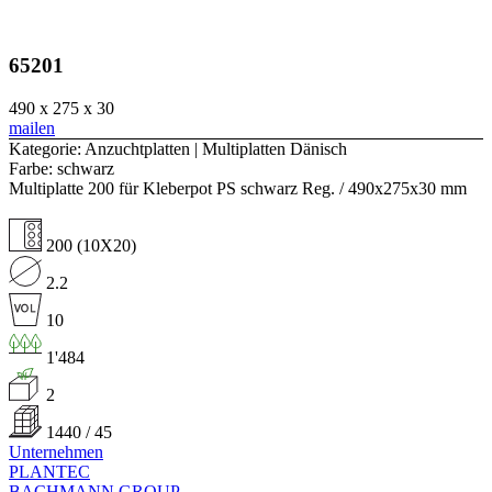
65201
490 x 275 x 30
mailen
Kategorie: Anzuchtplatten | Multiplatten Dänisch
Farbe: schwarz
Multiplatte 200 für Kleberpot PS schwarz Reg. / 490x275x30 mm
200 (10X20)
2.2
10
1'484
2
1440 / 45
Unternehmen
PLANTEC
BACHMANN GROUP