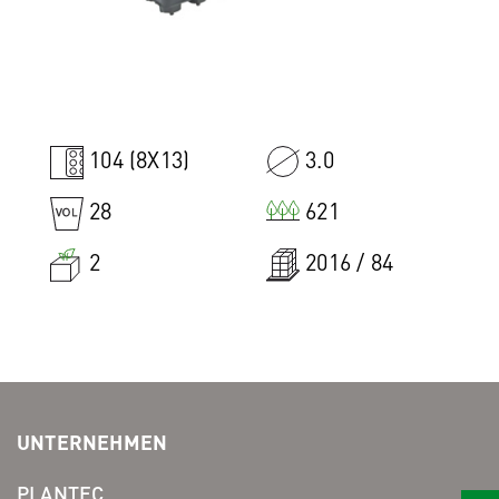
104 (8X13)
3.0
28
621
2
2016 / 84
UNTERNEHMEN
PLANTEC