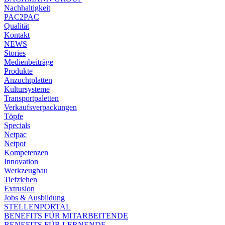
Nachhaltigkeit
PAC2PAC
Qualität
Kontakt
NEWS
Stories
Medienbeiträge
Produkte
Anzuchtplatten
Kultursysteme
Transportpaletten
Verkaufsverpackungen
Töpfe
Specials
Netpac
Netpot
Kompetenzen
Innovation
Werkzeugbau
Tiefziehen
Extrusion
Jobs & Ausbildung
STELLENPORTAL
BENEFITS FÜR MITARBEITENDE
BENEFITS FÜR LERNENDE