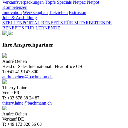
Verkaufsverpackungen
Töpfe
Specials
Netpac
Netpot
Kompetenzen
Innovation
Werkzeugbau
Tiefziehen
Extrusion
Jobs & Ausbildung
STELLENPORTAL
BENEFITS FÜR MITARBEITENDE
BENEFITS FÜR LERNENDE
Ihre Ansprechpartner
André Oehen
Head of Sales International - Headoffice CH
T: +41 41 9147 800
andre.oehen@bachmann.ch
Thierry Lainé
Vente FR
T: +33 678 38 24 87
thierry.laine@bachmann.ch
André Oehen
Verkauf DE
T: +49 173 320 56 68