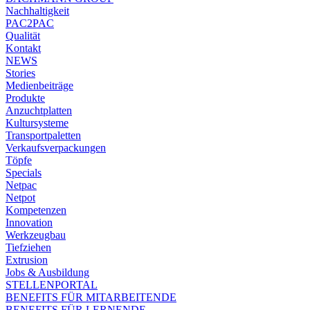
Nachhaltigkeit
PAC2PAC
Qualität
Kontakt
NEWS
Stories
Medienbeiträge
Produkte
Anzuchtplatten
Kultursysteme
Transportpaletten
Verkaufsverpackungen
Töpfe
Specials
Netpac
Netpot
Kompetenzen
Innovation
Werkzeugbau
Tiefziehen
Extrusion
Jobs & Ausbildung
STELLENPORTAL
BENEFITS FÜR MITARBEITENDE
BENEFITS FÜR LERNENDE