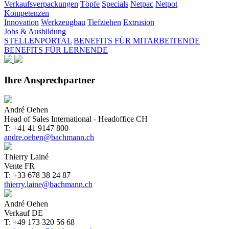
Verkaufsverpackungen
Töpfe
Specials
Netpac
Netpot
Kompetenzen
Innovation
Werkzeugbau
Tiefziehen
Extrusion
Jobs & Ausbildung
STELLENPORTAL
BENEFITS FÜR MITARBEITENDE
BENEFITS FÜR LERNENDE
Ihre Ansprechpartner
André Oehen
Head of Sales International - Headoffice CH
T: +41 41 9147 800
andre.oehen@bachmann.ch
Thierry Lainé
Vente FR
T: +33 678 38 24 87
thierry.laine@bachmann.ch
André Oehen
Verkauf DE
T: +49 173 320 56 68