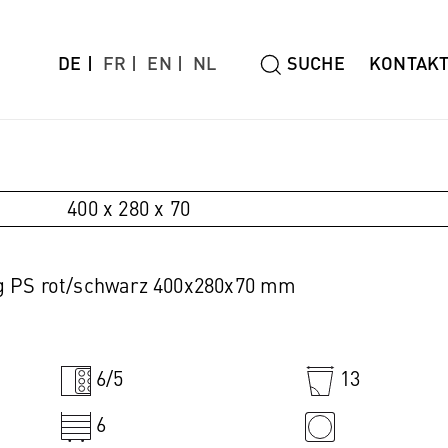
DE
FR
EN
NL
SUCHE
KONTAK
400 x 280 x 70
 PS rot/schwarz 400x280x70 mm
6/5
13
6