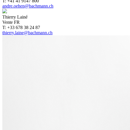
T: +41 41 9147 800
andre.oehen@bachmann.ch
Thierry Lainé
Vente FR
T: +33 678 38 24 87
thierry.laine@bachmann.ch