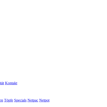
tät
Kontakt
en
Töpfe
Specials
Netpac
Netpot