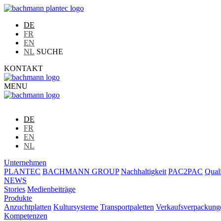
DE
FR
EN
NL
SUCHE
KONTAKT
MENU
DE
FR
EN
NL
Unternehmen
PLANTEC
BACHMANN GROUP
Nachhaltigkeit
PAC2PAC
Quali
NEWS
Stories
Medienbeiträge
Produkte
Anzuchtplatten
Kultursysteme
Transportpaletten
Verkaufsverpackung
Kompetenzen