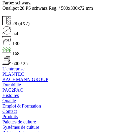
Farbe: schwarz
Qualipot 28 PS schwarz Reg. / 500x330x72 mm
28 (4X7)
5.4
130
168
600 / 25
L’entreprise
PLANTEC
BACHMANN GROUP
Durabilité
PAC2PAC
Histoires
Qualité
Emploi & Formation
Contact
Produits
Palettes de culture
Systèmes de culture