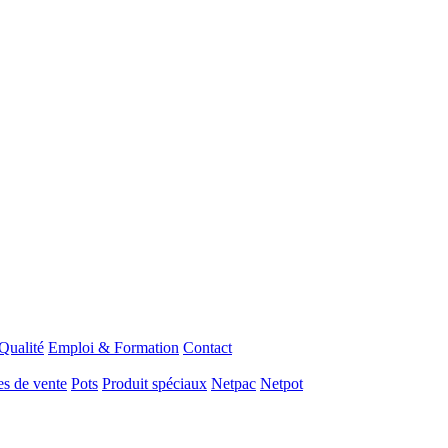
Qualité
Emploi & Formation
Contact
s de vente
Pots
Produit spéciaux
Netpac
Netpot