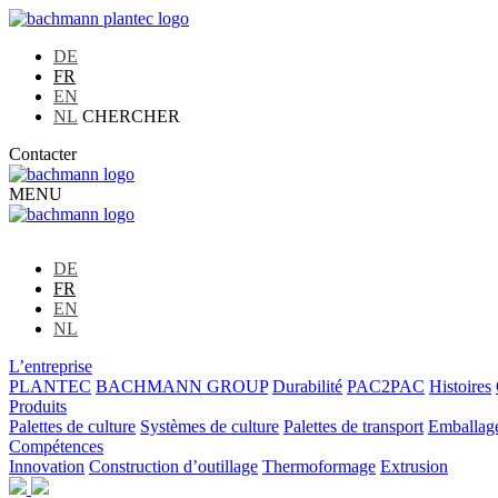
DE
FR
EN
NL
CHERCHER
Contacter
MENU
DE
FR
EN
NL
L’entreprise
PLANTEC
BACHMANN GROUP
Durabilité
PAC2PAC
Histoires
Produits
Palettes de culture
Systèmes de culture
Palettes de transport
Emballage
Compétences
Innovation
Construction d’outillage
Thermoformage
Extrusion