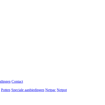
idingen
Contact
Potten
Speciale aanbiedingen
Netpac
Netpot