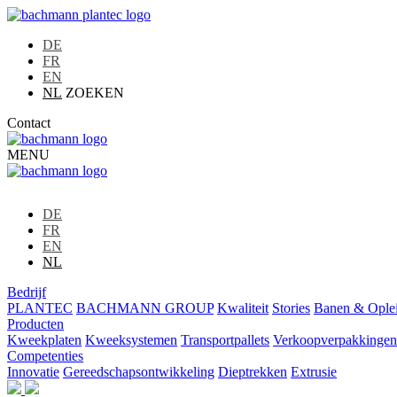
DE
FR
EN
NL
ZOEKEN
Contact
MENU
DE
FR
EN
NL
Bedrijf
PLANTEC
BACHMANN GROUP
Kwaliteit
Stories
Banen & Ople
Producten
Kweekplaten
Kweeksystemen
Transportpallets
Verkoopverpakkingen
Competenties
Innovatie
Gereedschapsontwikkeling
Dieptrekken
Extrusie