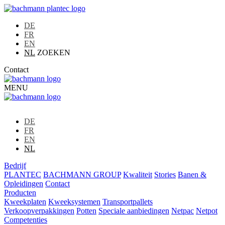
DE
FR
EN
NL
ZOEKEN
Contact
MENU
DE
FR
EN
NL
Bedrijf
PLANTEC
BACHMANN GROUP
Kwaliteit
Stories
Banen &
Opleidingen
Contact
Producten
Kweekplaten
Kweeksystemen
Transportpallets
Verkoopverpakkingen
Potten
Speciale aanbiedingen
Netpac
Netpot
Competenties