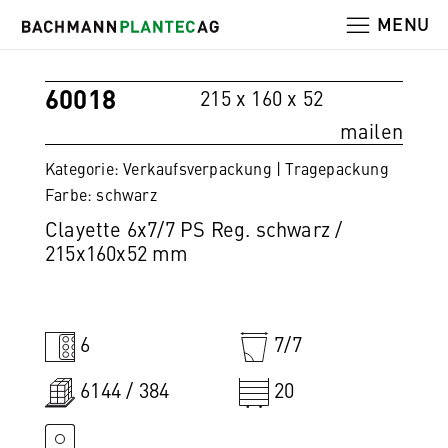
MENU
60018
215 x 160 x 52
mailen
Kategorie: Verkaufsverpackung | Tragepackung
Farbe: schwarz
Clayette 6x7/7 PS Reg. schwarz /
215x160x52 mm
6
7/7
6144 / 384
20