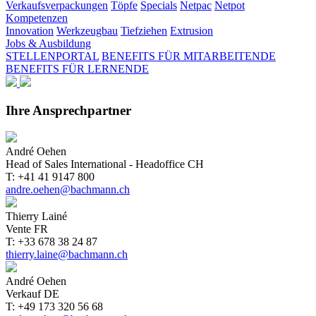
Verkaufsverpackungen
Töpfe
Specials
Netpac
Netpot
Kompetenzen
Innovation
Werkzeugbau
Tiefziehen
Extrusion
Jobs & Ausbildung
STELLENPORTAL
BENEFITS FÜR MITARBEITENDE
BENEFITS FÜR LERNENDE
Ihre Ansprechpartner
André Oehen
Head of Sales International - Headoffice CH
T: +41 41 9147 800
andre.oehen@bachmann.ch
Thierry Lainé
Vente FR
T: +33 678 38 24 87
thierry.laine@bachmann.ch
André Oehen
Verkauf DE
T: +49 173 320 56 68