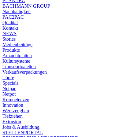
PLANTEC
BACHMANN GROUP
Nachhaltigkeit
PAC2PAC
Qualität
Kontakt
NEWS
Stories
Medienbeiträge
Produkte
Anzuchtplatten
Kultursysteme
Transportpaletten
Verkaufsverpackungen
Töpfe
Specials
Netpac
Netpot
Kompetenzen
Innovation
Werkzeugbau
Tiefziehen
Extrusion
Jobs & Ausbildung
STELLENPORTAL