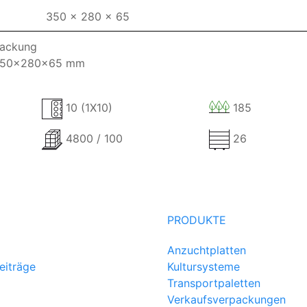
350 x 280 x 65
packung
/ 350x280x65 mm
10 (1X10)
185
4800 / 100
26
PRODUKTE
Anzuchtplatten
eiträge
Kultursysteme
Transportpaletten
Verkaufsverpackungen