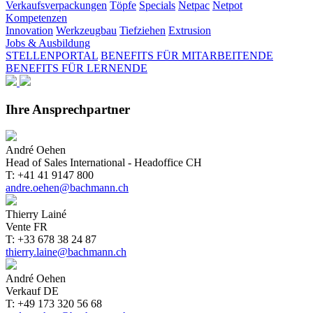
Verkaufsverpackungen
Töpfe
Specials
Netpac
Netpot
Kompetenzen
Innovation
Werkzeugbau
Tiefziehen
Extrusion
Jobs & Ausbildung
STELLENPORTAL
BENEFITS FÜR MITARBEITENDE
BENEFITS FÜR LERNENDE
Ihre Ansprechpartner
André Oehen
Head of Sales International - Headoffice CH
T: +41 41 9147 800
andre.oehen@bachmann.ch
Thierry Lainé
Vente FR
T: +33 678 38 24 87
thierry.laine@bachmann.ch
André Oehen
Verkauf DE
T: +49 173 320 56 68