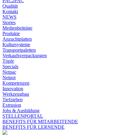
PAC2PAC
Qualität
Kontakt
NEWS
Stories
Medienbeiträge
Produkte
Anzuchtplatten
Kultursysteme
Transportpaletten
Verkaufsverpackungen
Töpfe
Specials
Netpac
Netpot
Kompetenzen
Innovation
Werkzeugbau
Tiefziehen
Extrusion
Jobs & Ausbildung
STELLENPORTAL
BENEFITS FÜR MITARBEITENDE
BENEFITS FÜR LERNENDE