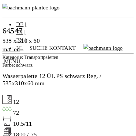
DE
64547
FR
EN
535 x 310 x 60
NL
SUCHE
KONTAKT
mailen
Kategorie: Transportpaletten
MENU
Farbe: schwarz
Wasserpalette 12 ÜL PS schwarz Reg. /
535x310x60 mm
12
72
10.5/11
1800 / 75