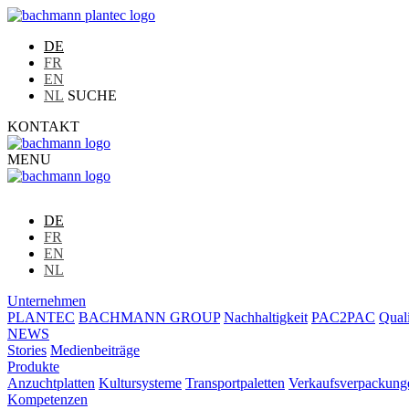
DE
FR
EN
NL
SUCHE
KONTAKT
MENU
DE
FR
EN
NL
Unternehmen
PLANTEC
BACHMANN GROUP
Nachhaltigkeit
PAC2PAC
Quali
NEWS
Stories
Medienbeiträge
Produkte
Anzuchtplatten
Kultursysteme
Transportpaletten
Verkaufsverpackung
Kompetenzen