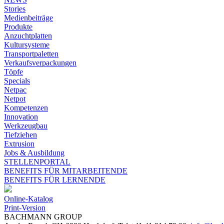
Stories
Medienbeiträge
Produkte
Anzuchtplatten
Kultursysteme
Transportpaletten
Verkaufsverpackungen
Töpfe
Specials
Netpac
Netpot
Kompetenzen
Innovation
Werkzeugbau
Tiefziehen
Extrusion
Jobs & Ausbildung
STELLENPORTAL
BENEFITS FÜR MITARBEITENDE
BENEFITS FÜR LERNENDE
Online-Katalog
Print-Version
BACHMANN GROUP