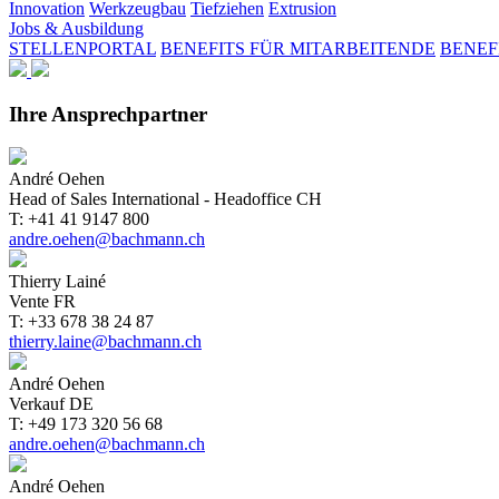
Innovation
Werkzeugbau
Tiefziehen
Extrusion
Jobs & Ausbildung
STELLENPORTAL
BENEFITS FÜR MITARBEITENDE
BENEF
Ihre Ansprechpartner
André Oehen
Head of Sales International - Headoffice CH
T: +41 41 9147 800
andre.oehen@bachmann.ch
Thierry Lainé
Vente FR
T: +33 678 38 24 87
thierry.laine@bachmann.ch
André Oehen
Verkauf DE
T: +49 173 320 56 68
andre.oehen@bachmann.ch
André Oehen