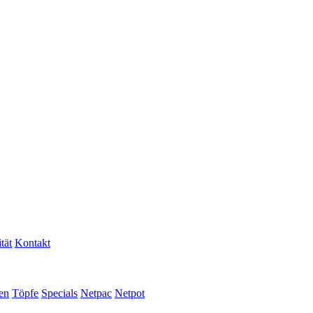
tät
Kontakt
en
Töpfe
Specials
Netpac
Netpot