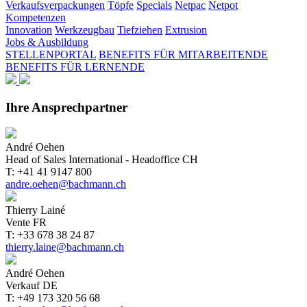
Verkaufsverpackungen
Töpfe
Specials
Netpac
Netpot
Kompetenzen
Innovation
Werkzeugbau
Tiefziehen
Extrusion
Jobs & Ausbildung
STELLENPORTAL
BENEFITS FÜR MITARBEITENDE
BENEFITS FÜR LERNENDE
Ihre Ansprechpartner
André Oehen
Head of Sales International - Headoffice CH
T: +41 41 9147 800
andre.oehen@bachmann.ch
Thierry Lainé
Vente FR
T: +33 678 38 24 87
thierry.laine@bachmann.ch
André Oehen
Verkauf DE
T: +49 173 320 56 68