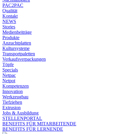
PAC2PAC
Qualität
Kontakt
NEWS
Stories
Medienbeiträge
Produkte
Anzuchtplatten
Kultursysteme
Transportpaletten
Verkaufsverpackungen
Töpfe
Specials
Netpac
Netpot
Kompetenzen
Innovation
Werkzeugbau
Tiefziehen
Extrusion
Jobs & Ausbildung
STELLENPORTAL
BENEFITS FÜR MITARBEITENDE
BENEFITS FÜR LERNENDE