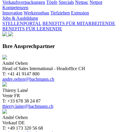
Verkaufsverpackungen
Töpfe
Specials
Netpac
Netpot
Kompetenzen
Innovation
Werkzeugbau
Tiefziehen
Extrusion
Jobs & Ausbildung
STELLENPORTAL
BENEFITS FÜR MITARBEITENDE
BENEFITS FÜR LERNENDE
Ihre Ansprechpartner
André Oehen
Head of Sales International - Headoffice CH
T: +41 41 9147 800
andre.oehen@bachmann.ch
Thierry Lainé
Vente FR
T: +33 678 38 24 87
thierry.laine@bachmann.ch
André Oehen
Verkauf DE
T: +49 173 320 56 68